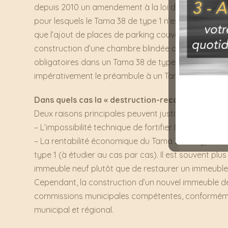
depuis 2010 un amendement à la loi du Tama 38, a p
pour lesquels le Tama 38 de type 1 n’est techniqueme
que l’ajout de places de parking couvertes, la moder
construction d’une chambre blindée dans chaque 
obligatoires dans un Tama 38 de type 1, la loi impos
impérativement le préambule à un Tama 38 de type 
Dans quels cas la « destruction-reconstruction » e
Deux raisons principales peuvent justifier de choisir
– L’impossibilité technique de fortifier la structure e
– La rentabilité économique du Tama 38 de type 2 
type 1 (à étudier au cas par cas). Il est souvent plu
immeuble neuf plutôt que de restaurer un immeuble
Cependant, la construction d’un nouvel immeuble de
commissions municipales compétentes, conforméme
municipal et régional.