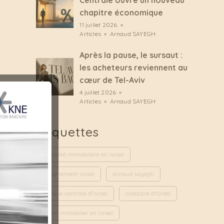
Centrale ouvre un nouveau
chapitre économique
11 juillet 2026
●
Articles
●
Arnaud SAYEGH
Après la pause, le sursaut :
les acheteurs reviennent au
cœur de Tel-Aviv
4 juillet 2026
●
Articles
●
Arnaud SAYEGH
Étiquettes
actualité immobilière en israel
appartement israel
arnaud sayegh
banque centrale d'israel
cadastre d'Israël
credit immobilier en Israel