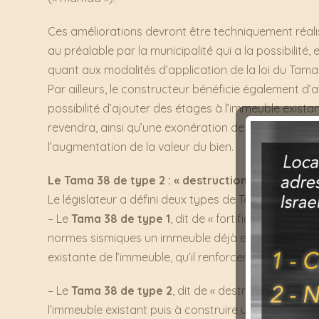
Ces améliorations devront être techniquement réali
au préalable par la municipalité qui a la possibilité, e
quant aux modalités d’application de la loi du Tama
Par ailleurs, le constructeur bénéficie également d’a
possibilité d’ajouter des étages à l’immeuble exist
revendra, ainsi qu’une exonération de taxe municip
l’augmentation de la valeur du bien.
Le Tama 38 de type 2 : « destruction-reconstruct
Le législateur a défini deux types de Tama 38 :
– Le
Tama 38 de type 1
, dit de « fortification », es
normes sismiques un immeuble déjà existant. Le con
existante de l’immeuble, qu’il renforcera, et ajoute
– Le
Tama 38 de type 2
, dit de « destruction-recons
l’immeuble existant puis à construire un immeuble ne