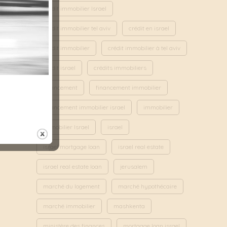
credit immobilier Israel
credit immobilier tel aviv
crédit en israel
crédit immobilier
crédit immobilier à tel aviv
crédit israel
crédits immobiliers
financement
financement immobilier
financement immobilier israel
immobilier
immobilier Israel
israel
israel mortgage loan
israel real estate
israel real estate loan
jerusalem
marché du logement
marché hypothécaire
marché immobilier
mashkenta
ministère des finances
mortgage loan israel