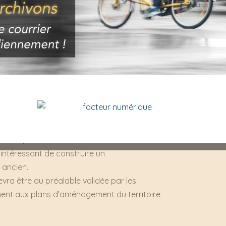
our objet de solutionner les cas
nt pas réalisable. De plus, alors
nisation du hall d’entrée et la
appartement sont possibles mais pas
e que ces conditions soient
2.
st préférable à la « fortification » ?
 le Tama 38 de type 2 :
xistante de l’immeuble ;
en comparaison avec le Tama 38 de
s intéressant de construire un
 ancien.
vra être au préalable validée par les
nt aux plans d’aménagement du territoire