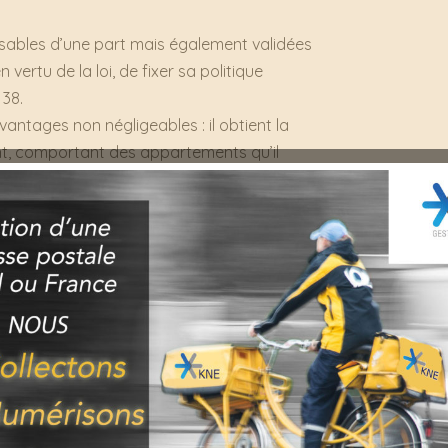
sables d’une part mais également validées
n vertu de la loi, de fixer sa politique
 38.
vantages non négligeables : il obtient la
ant, comportant des appartements qu’il
ale habituellement appliquée en raison de
ion »
t destiné à consolider et mettre aux
structeur conservera la structure
ra des étages supplémentaires.
truction », est destiné à détruire
uf. Cette solution, qui constitue