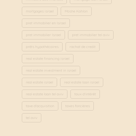
mortgages israel
Moshe Kahlon
pret immobilier en Israel
pret immobilier Israel
pret immobilier tel aviv
prêts hypothécaires
rachat de credit
real estate financing israel
real estate investment in israel
real estate israel
real estate loan israel
real estate loan tel aviv
taux d'intérêt
taxe d'acquisition
taxes foncières
tel aviv