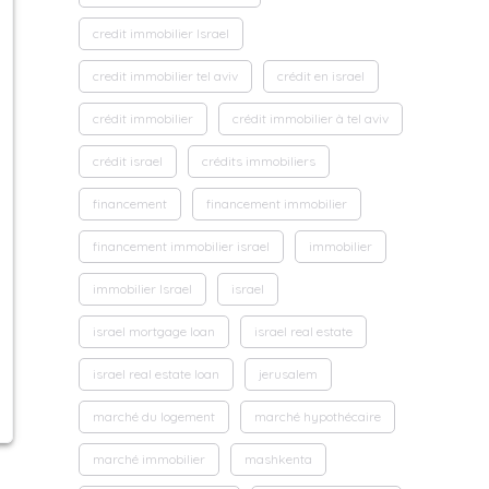
credit immobilier Israel
credit immobilier tel aviv
crédit en israel
crédit immobilier
crédit immobilier à tel aviv
crédit israel
crédits immobiliers
financement
financement immobilier
financement immobilier israel
immobilier
immobilier Israel
israel
israel mortgage loan
israel real estate
israel real estate loan
jerusalem
marché du logement
marché hypothécaire
marché immobilier
mashkenta