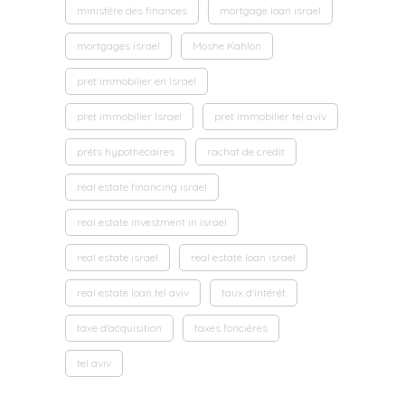
ministère des finances
mortgage loan israel
mortgages israel
Moshe Kahlon
pret immobilier en Israel
pret immobilier Israel
pret immobilier tel aviv
prêts hypothécaires
rachat de credit
real estate financing israel
real estate investment in israel
real estate israel
real estate loan israel
real estate loan tel aviv
taux d'intérêt
taxe d'acquisition
taxes foncières
tel aviv