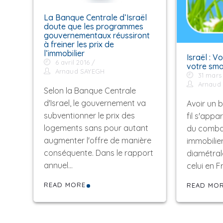
La Banque Centrale d’Israël
doute que les programmes
gouvernementaux réussiront
à freiner les prix de
l’immobilier
Israël : 
6 avril 2016
votre sma
Arnaud SAYEGH
31 mars
Arnaud
Selon la Banque Centrale
d'Israel, le gouvernement va
Avoir un 
subventionner le prix des
fil s'app
logements sans pour autant
du combat
augmenter l'offre de manière
immobilier
conséquente. Dans le rapport
diamétra
annuel…
celui en 
READ MORE
READ MO