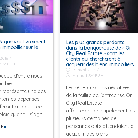
16: que vaut vraiment
Les plus grands perdants
 immobilier sur le
dans la banqueroute de « Or
City Real Estate » sont les
clients qui cherchaient à
 2016
acquérir des biens immobiliers
 SAYEGH
21 avril 2016
coup d’entre nous,
Arnaud SAYEGH
un bien
Les répercussions négatives
r représente une des
de la faillite de l'entreprise Or
rtantes dépenses
City Real Estate
feront au cours de
affecteront principalement les
 Mais quand il s’agit…
plusieurs centaines de
personnes qui s’attendaient à
RE
acquérir des biens