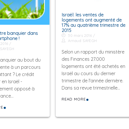
Israël: les ventes de
logements ont augmenté de
17% au quatrième trimestre de
2015
Votre banquier dans
30 mars 2016
rtphone !
Arnaud SAYEGH
 2016
 SAYEGH
Selon un rapport du ministère
des Finances 27.000
banquier au bout du
logements ont été achetés en
arente à un parcours
Israël au cours du dernier
tant ? Le crédit
trimestre de l'année dernière.
 en Israël -
Dans sa revue trimestrielle…
lement opposé à
France…
READ MORE
RE