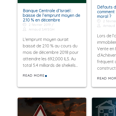
Défauts d
Banque Centrale d’Israël :
comment é
baisse de l’emprunt moyen de
moral ?
2.10 % en décembre
2 févrie
2 février 2019
Arnaud
Arnaud SAYEGH
Lors de l’
L'emprunt moyen aurait
immobilie
baissé de 2.10 % au cours du
Vente en 
mois de décembre 2018 pour
d’Achèvem
atteindre les 692,000 ILS. Au
fréquent 
total 5.4 milliards de shekels…
construct
READ MORE
READ MO