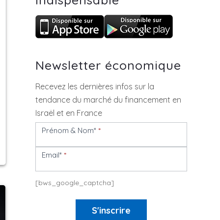
Newsletter économique
Recevez les dernières infos sur la
tendance du marché du financement en
Israël et en France
Prénom & Nom*
*
Newsletter
Email*
*
[bws_google_captcha]
S'inscrire