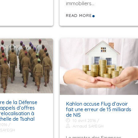
immobiliers…
READ MORE
ère de la Défense
Kahlon accuse Flug d’avoir
appels d’offres
fait une erreur de 15 milliards
relocalisation à
de NIS
helle de Tsahal
10 avril 2016
2016
Arnaud SAYEGH
 SAYEGH