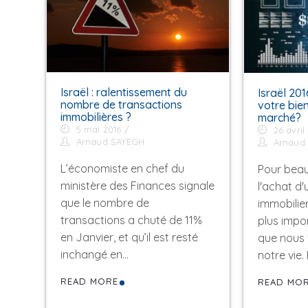
Israël : ralentissement du
Israël 20
nombre de transactions
votre bien
immobilières ?
marché?
5 mai 2016
26 avril
Arnaud SAYEGH
Arnaud
L’économiste en chef du
Pour beau
ministère des Finances signale
l'achat d'
que le nombre de
immobilie
transactions a chuté de 11%
plus impo
en Janvier, et qu’il est resté
que nous 
inchangé en…
notre vie.
READ MORE
READ MO