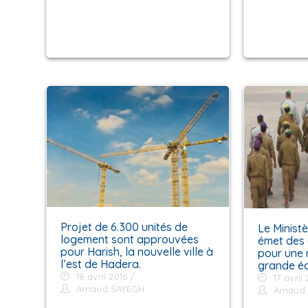
Projet de 6.300 unités de
Le Minist
logement sont approuvées
émet des 
pour Harish, la nouvelle ville à
pour une 
l’est de Hadera.
grande éc
18 avril 2016
17 avril 
Arnaud SAYEGH
Arnaud