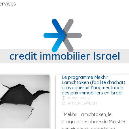
ervices
credit immobilier Israel
Le programme Mekhir
Lamichtaken (facilité d’achat)
provoquerait l’augmentation
des prix immobiliers en Israël
8 mai 2016
Arnaud SAYEGH
Mekhir Lamichtaken, le
programme phare du Ministre
des Finances apporte de