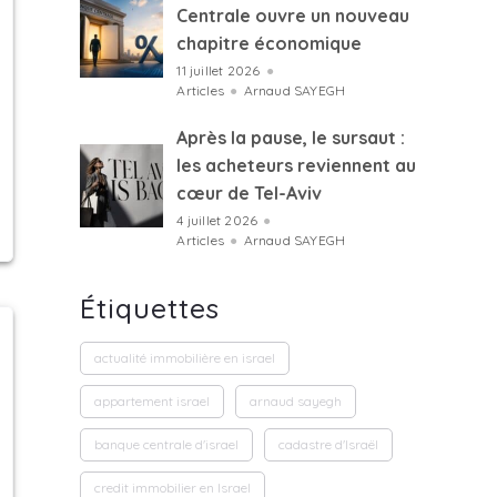
Centrale ouvre un nouveau
chapitre économique
11 juillet 2026
●
Articles
●
Arnaud SAYEGH
Après la pause, le sursaut :
les acheteurs reviennent au
cœur de Tel-Aviv
4 juillet 2026
●
Articles
●
Arnaud SAYEGH
Étiquettes
actualité immobilière en israel
appartement israel
arnaud sayegh
banque centrale d'israel
cadastre d'Israël
credit immobilier en Israel