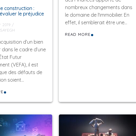
nombreux changements dans
e construction :
valuer le préjudice
le domaine de l'immobilier. En
effet, il semblerait être une…
r 2019
 SAYEGH
READ MORE
acquisition d’un bien
r dans le cadre d’une
État Futur
ent (VEFA), il est
que des défauts de
ion soient…
RE