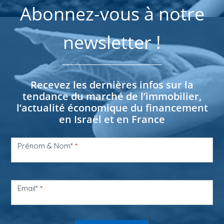
Abonnez-vous à notre
newsletter !
Recevez les dernières infos sur la
tendance du marché de l’immobilier,
l’actualité économique du financement
en Israël et en France
Newsletter
KNE
Prénom & Nom*
*
CII
Email*
*