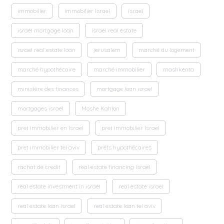
immobilier
immobilier Israel
israel
israel mortgage loan
israel real estate
israel real estate loan
jerusalem
marché du logement
marché hypothécaire
marché immobilier
mashkenta
ministère des finances
mortgage loan israel
mortgages israel
Moshe Kahlon
pret immobilier en Israel
pret immobilier Israel
pret immobilier tel aviv
prêts hypothécaires
rachat de credit
real estate financing israel
real estate investment in israel
real estate israel
real estate loan israel
real estate loan tel aviv