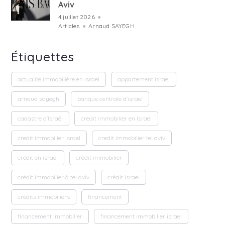
Aviv
4 juillet 2026
●
Articles
●
Arnaud SAYEGH
Étiquettes
actualité immobilière en israel
appartement israel
arnaud sayegh
banque centrale d'israel
cadastre d'Israël
credit immobilier en Israel
credit immobilier Israel
credit immobilier tel aviv
crédit en israel
crédit immobilier
crédit immobilier à tel aviv
crédit israel
crédits immobiliers
financement
financement immobilier
financement immobilier israel