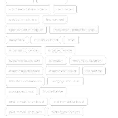
crédit immobilier à tel aviv
crédit israel
crédits immobiliers
financement
financement immobilier
financement immobilier israel
immobilier
immobilier Israel
israel
israel mortgage loan
israel real estate
israel real estate loan
jerusalem
marché du logement
marché hypothécaire
marché immobilier
mashkenta
ministère des finances
mortgage loan israel
mortgages israel
Moshe Kahlon
pret immobilier en Israel
pret immobilier Israel
pret immobilier tel aviv
prêts hypothécaires