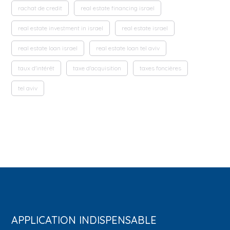
rachat de credit
real estate financing israel
real estate investment in israel
real estate israel
real estate loan israel
real estate loan tel aviv
taux d'intérêt
taxe d'acquisition
taxes foncières
tel aviv
APPLICATION INDISPENSABLE