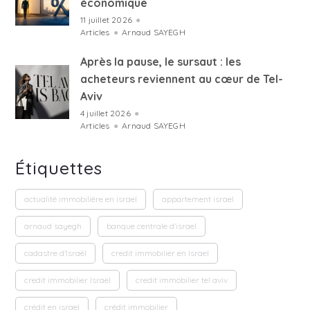
économique
11 juillet 2026
●
Articles
●
Arnaud SAYEGH
Après la pause, le sursaut : les
acheteurs reviennent au cœur de Tel-
Aviv
4 juillet 2026
●
Articles
●
Arnaud SAYEGH
Étiquettes
actualité immobilière en israel
appartement israel
arnaud sayegh
banque centrale d'israel
cadastre d'Israël
credit immobilier en Israel
credit immobilier Israel
credit immobilier tel aviv
crédit en israel
crédit immobilier