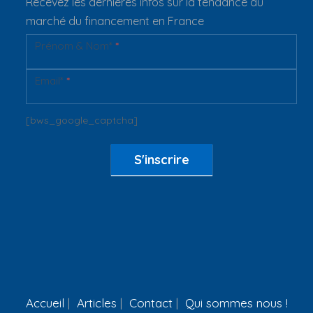
Recevez les dernières infos sur la tendance du
marché du financement en France
Prénom & Nom*
*
Newsletter
Email*
*
[bws_google_captcha]
S'inscrire
Accueil
Articles
Contact
Qui sommes nous !