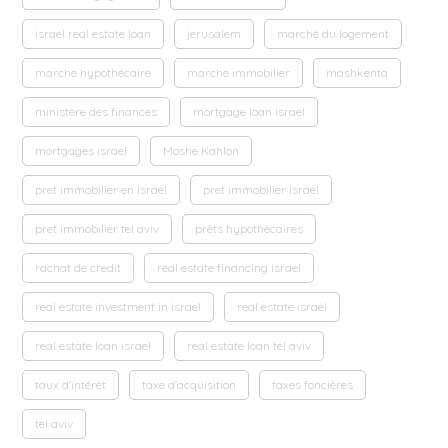
israel real estate loan
jerusalem
marché du logement
marché hypothécaire
marché immobilier
mashkenta
ministère des finances
mortgage loan israel
mortgages israel
Moshe Kahlon
pret immobilier en Israel
pret immobilier Israel
pret immobilier tel aviv
prêts hypothécaires
rachat de credit
real estate financing israel
real estate investment in israel
real estate israel
real estate loan israel
real estate loan tel aviv
taux d'intérêt
taxe d'acquisition
taxes foncières
tel aviv