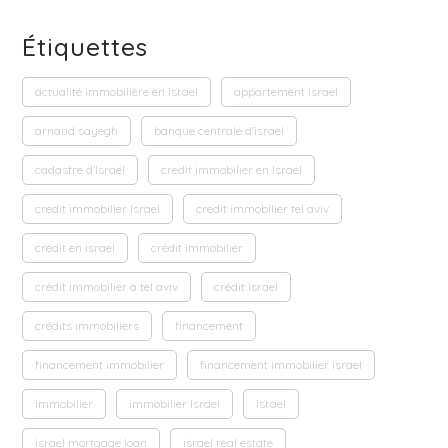
Étiquettes
actualité immobilière en israel
appartement israel
arnaud sayegh
banque centrale d'israel
cadastre d'Israël
credit immobilier en Israel
credit immobilier Israel
credit immobilier tel aviv
crédit en israel
crédit immobilier
crédit immobilier à tel aviv
crédit israel
crédits immobiliers
financement
financement immobilier
financement immobilier israel
immobilier
immobilier Israel
israel
israel mortgage loan
israel real estate