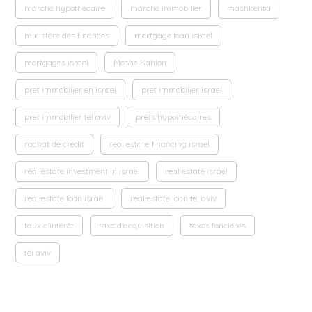
marché hypothécaire
marché immobilier
mashkenta
ministère des finances
mortgage loan israel
mortgages israel
Moshe Kahlon
pret immobilier en Israel
pret immobilier Israel
pret immobilier tel aviv
prêts hypothécaires
rachat de credit
real estate financing israel
real estate investment in israel
real estate israel
real estate loan israel
real estate loan tel aviv
taux d'intérêt
taxe d'acquisition
taxes foncières
tel aviv