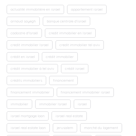
actualité immobilière en israel
appartement israel
arnaud sayegh
banque centrale d'israel
cadastre d'Israël
credit immobilier en Israel
credit immobilier Israel
credit immobilier tel aviv
crédit en israel
crédit immobilier
crédit immobilier à tel aviv
crédit israel
crédits immobiliers
financement
financement immobilier
financement immobilier israel
immobilier
immobilier Israel
israel
israel mortgage loan
israel real estate
israel real estate loan
jerusalem
marché du logement