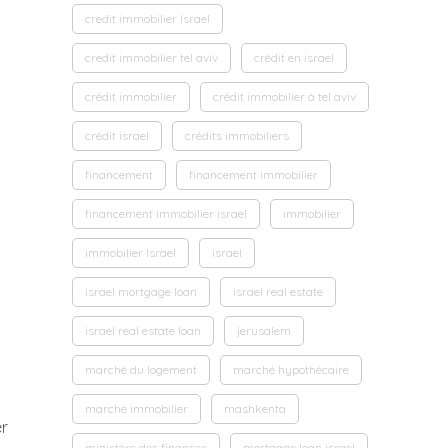
credit immobilier Israel
n
credit immobilier tel aviv
crédit en israel
crédit immobilier
crédit immobilier à tel aviv
crédit israel
crédits immobiliers
financement
financement immobilier
financement immobilier israel
immobilier
.
immobilier Israel
israel
israel mortgage loan
israel real estate
israel real estate loan
jerusalem
marché du logement
marché hypothécaire
marché immobilier
mashkenta
er
ministère des finances
mortgage loan israel