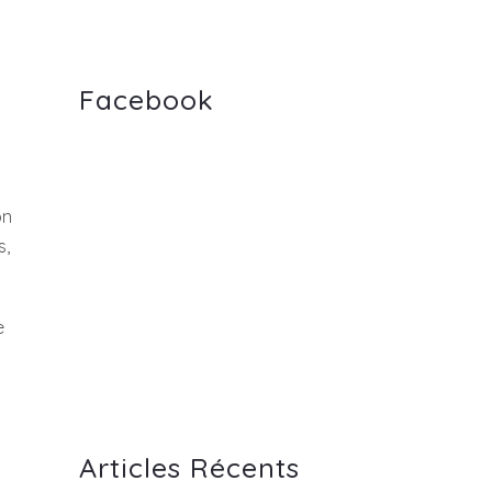
Facebook
on
s,
e
Articles Récents