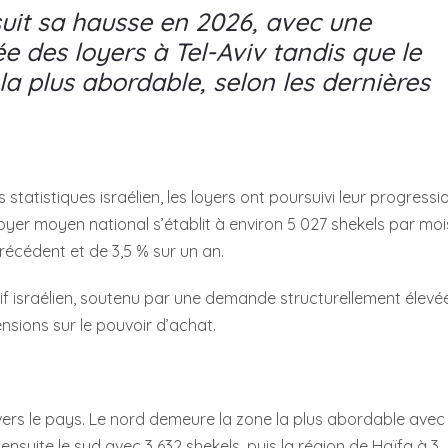
suit sa hausse en 2026, avec une
 des loyers à Tel-Aviv tandis que le
a plus abordable, selon les dernières
statistiques israélien, les loyers ont poursuivi leur progressi
loyer moyen national s’établit à environ 5 027 shekels par moi
récédent et de 3,5 % sur un an.
tif israélien, soutenu par une demande structurellement élevé
ions sur le pouvoir d’achat.
vers le pays. Le nord demeure la zone la plus abordable avec
nsuite le sud avec 3 632 shekels, puis la région de Haïfa à 3