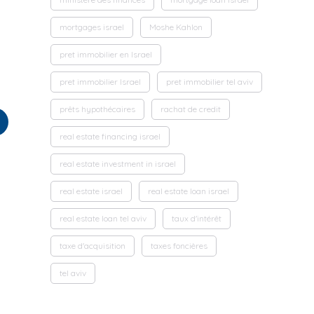
mortgages israel
Moshe Kahlon
pret immobilier en Israel
pret immobilier Israel
pret immobilier tel aviv
prêts hypothécaires
rachat de credit
real estate financing israel
real estate investment in israel
real estate israel
real estate loan israel
real estate loan tel aviv
taux d'intérêt
taxe d'acquisition
taxes foncières
tel aviv