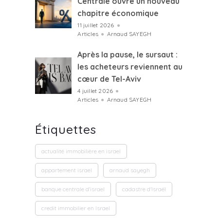
Centrale ouvre un nouveau
chapitre économique
11 juillet 2026
●
Articles
●
Arnaud SAYEGH
Après la pause, le sursaut :
les acheteurs reviennent au
cœur de Tel-Aviv
4 juillet 2026
●
Articles
●
Arnaud SAYEGH
Étiquettes
actualité immobilière en israel
appartement israel
arnaud sayegh
banque centrale d'israel
cadastre d'Israël
credit immobilier en Israel