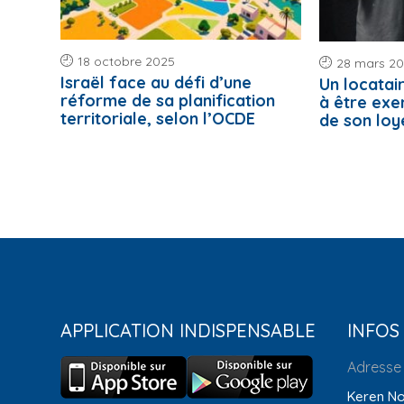
18 octobre 2025
28 mars 2
Israël face au défi d’une
Un locatai
réforme de sa planification
à être ex
territoriale, selon l’OCDE
de son loy
APPLICATION INDISPENSABLE
INFOS
Adresse
Keren No