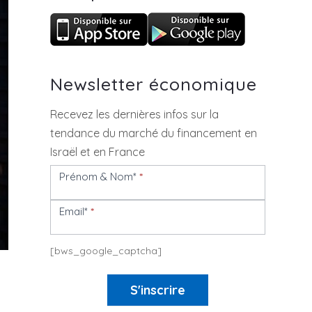
Newsletter économique
Recevez les dernières infos sur la
tendance du marché du financement en
Israël et en France
Prénom & Nom*
*
Newsletter
Email*
*
[bws_google_captcha]
S'inscrire