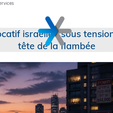
ervices
catif israélien sous tension
tête de la flambée