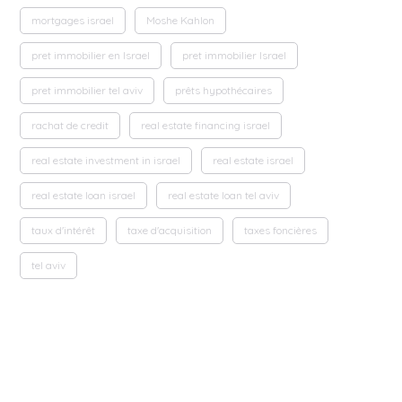
mortgages israel
Moshe Kahlon
pret immobilier en Israel
pret immobilier Israel
pret immobilier tel aviv
prêts hypothécaires
rachat de credit
real estate financing israel
real estate investment in israel
real estate israel
real estate loan israel
real estate loan tel aviv
taux d'intérêt
taxe d'acquisition
taxes foncières
tel aviv