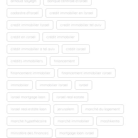
arnaud sayegh
banque centrale d'israel
cadastre d'Israël
credit immobilier en Israel
credit immobilier Israel
credit immobilier tel aviv
crédit en israel
crédit immobilier
crédit immobilier à tel aviv
crédit israel
crédits immobiliers
financement
financement immobilier
financement immobilier israel
immobilier
immobilier Israel
israel
israel mortgage loan
israel real estate
israel real estate loan
jerusalem
marché du logement
marché hypothécaire
marché immobilier
mashkenta
ministère des finances
mortgage loan israel