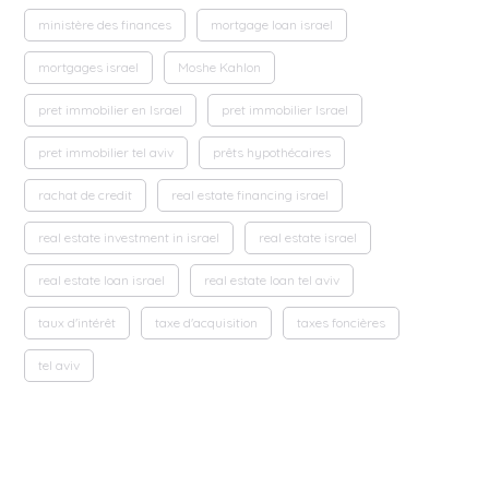
ministère des finances
mortgage loan israel
mortgages israel
Moshe Kahlon
pret immobilier en Israel
pret immobilier Israel
pret immobilier tel aviv
prêts hypothécaires
rachat de credit
real estate financing israel
real estate investment in israel
real estate israel
real estate loan israel
real estate loan tel aviv
taux d'intérêt
taxe d'acquisition
taxes foncières
tel aviv