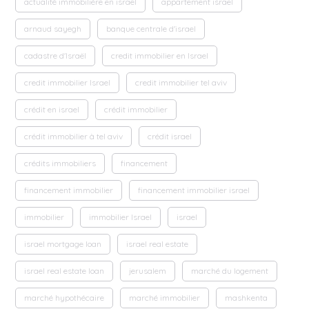
actualité immobilière en israel
appartement israel
arnaud sayegh
banque centrale d'israel
cadastre d'Israël
credit immobilier en Israel
credit immobilier Israel
credit immobilier tel aviv
crédit en israel
crédit immobilier
crédit immobilier à tel aviv
crédit israel
crédits immobiliers
financement
financement immobilier
financement immobilier israel
immobilier
immobilier Israel
israel
israel mortgage loan
israel real estate
israel real estate loan
jerusalem
marché du logement
marché hypothécaire
marché immobilier
mashkenta