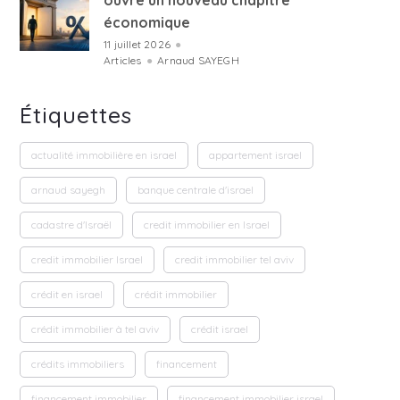
ouvre un nouveau chapitre
économique
11 juillet 2026
●
Articles
●
Arnaud SAYEGH
Étiquettes
actualité immobilière en israel
appartement israel
arnaud sayegh
banque centrale d'israel
cadastre d'Israël
credit immobilier en Israel
credit immobilier Israel
credit immobilier tel aviv
crédit en israel
crédit immobilier
crédit immobilier à tel aviv
crédit israel
crédits immobiliers
financement
financement immobilier
financement immobilier israel