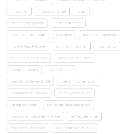
immobilier
immobilier Israel
israel
israel mortgage loan
israel real estate
israel real estate loan
jerusalem
marché du logement
marché hypothécaire
marché immobilier
mashkenta
ministère des finances
mortgage loan israel
mortgages israel
Moshe Kahlon
pret immobilier en Israel
pret immobilier Israel
pret immobilier tel aviv
prêts hypothécaires
rachat de credit
real estate financing israel
real estate investment in israel
real estate israel
real estate loan israel
real estate loan tel aviv