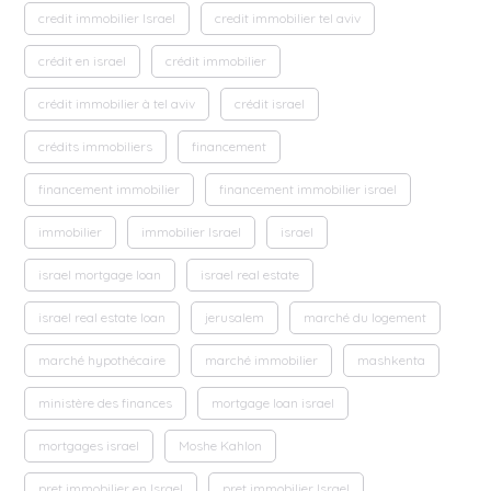
credit immobilier Israel
credit immobilier tel aviv
crédit en israel
crédit immobilier
crédit immobilier à tel aviv
crédit israel
crédits immobiliers
financement
financement immobilier
financement immobilier israel
immobilier
immobilier Israel
israel
israel mortgage loan
israel real estate
israel real estate loan
jerusalem
marché du logement
marché hypothécaire
marché immobilier
mashkenta
ministère des finances
mortgage loan israel
mortgages israel
Moshe Kahlon
pret immobilier en Israel
pret immobilier Israel