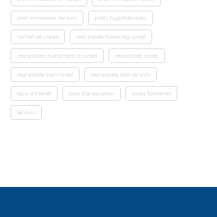
pret immobilier tel aviv
prêts hypothécaires
rachat de credit
real estate financing israel
real estate investment in israel
real estate israel
real estate loan israel
real estate loan tel aviv
taux d'intérêt
taxe d'acquisition
taxes foncières
tel aviv