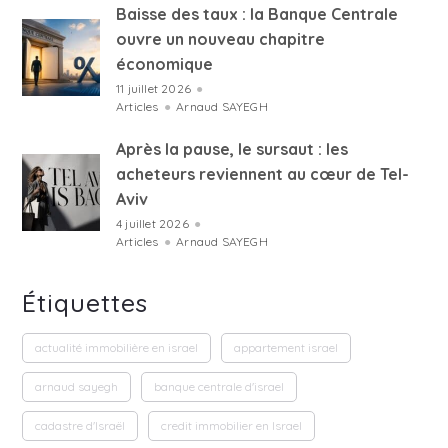
Baisse des taux : la Banque Centrale
ouvre un nouveau chapitre
économique
11 juillet 2026
●
Articles
●
Arnaud SAYEGH
Après la pause, le sursaut : les
acheteurs reviennent au cœur de Tel-
Aviv
4 juillet 2026
●
Articles
●
Arnaud SAYEGH
Étiquettes
actualité immobilière en israel
appartement israel
arnaud sayegh
banque centrale d'israel
cadastre d'Israël
credit immobilier en Israel