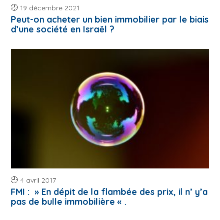
19 décembre 2021
Peut-on acheter un bien immobilier par le biais
d’une société en Israël ?
4 avril 2017
FMI : » En dépit de la flambée des prix, il n’ y’a
pas de bulle immobilière « .