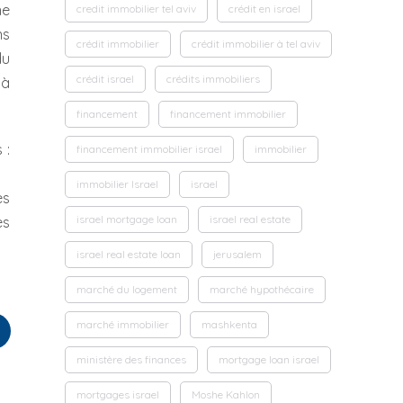
ne
credit immobilier tel aviv
crédit en israel
ns
crédit immobilier
crédit immobilier à tel aviv
du
crédit israel
crédits immobiliers
 à
financement
financement immobilier
 :
financement immobilier israel
immobilier
immobilier Israel
israel
es
israel mortgage loan
israel real estate
es
israel real estate loan
jerusalem
marché du logement
marché hypothécaire
marché immobilier
mashkenta
ministère des finances
mortgage loan israel
mortgages israel
Moshe Kahlon