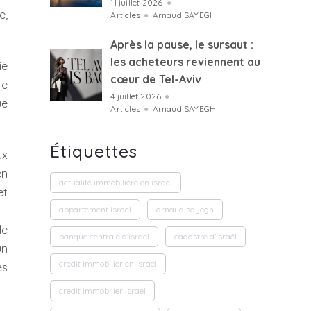
11 juillet 2026
●
e,
Articles
●
Arnaud SAYEGH
Après la pause, le sursaut :
les acheteurs reviennent au
ie
cœur de Tel-Aviv
re
4 juillet 2026
●
ue
Articles
●
Arnaud SAYEGH
Étiquettes
ux
en
actualité immobilière en israel
et
appartement israel
arnaud sayegh
le
banque centrale d'israel
cadastre d'Israël
un
credit immobilier en Israel
ès
credit immobilier Israel