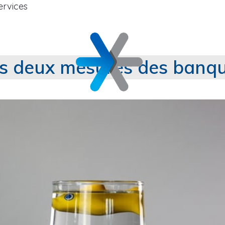
ervices
s deux mesures des banque