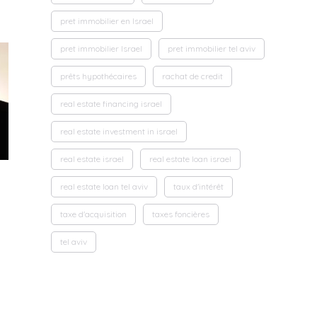
pret immobilier en Israel
pret immobilier Israel
pret immobilier tel aviv
prêts hypothécaires
rachat de credit
real estate financing israel
real estate investment in israel
real estate israel
real estate loan israel
real estate loan tel aviv
taux d'intérêt
taxe d'acquisition
taxes foncières
tel aviv