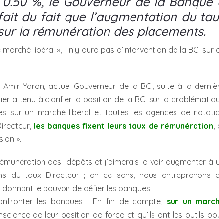
e 0.50 %, le Gouverneur de la Banque 
isfait du fait que l’augmentation du tau
 sur la rémunération des placements.
rché libéral », il n’y aura pas d’intervention de la BCI sur 
 Amir Yaron, actuel Gouverneur de la BCI, suite à la derniè
r a tenu à clarifier la position de la BCI sur la problématiq
 sur un marché libéral et toutes les agences de notati
irecteur,
les banques fixent leurs taux de rémunération
, 
sion ».
rémunération des dépôts et j’aimerais le voir augmenter à 
ns du taux Directeur ; en ce sens, nous entreprenons 
s donnant le pouvoir de défier les banques.
confronter les banques ! En fin de compte,
sur un marc
ience de leur position de force et qu’ils ont les outils po