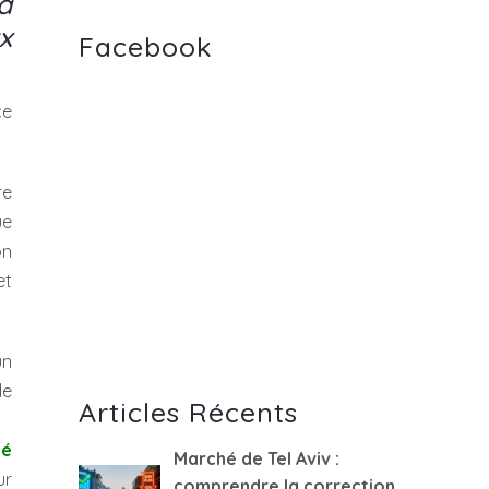
a
x
Facebook
ce
re
ue
on
et
un
de
Articles Récents
hé
Marché de Tel Aviv :
ur
comprendre la correction