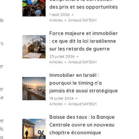
des prix et ses opportunités
1 août 2026
●
le
Articles
●
Arnaud SAYEGH
Force majeure et immobilier
: ce que dit la loi israélienne
rs
sur les retards de guerre
25 juillet 2026
●
Articles
●
Arnaud SAYEGH
er
Immobilier en Israël :
pourquoi le timing n’a
er
jamais été aussi stratégique
se
18 juillet 2026
●
Articles
●
Arnaud SAYEGH
Baisse des taux : la Banque
ue
Centrale ouvre un nouveau
ls
chapitre économique
us