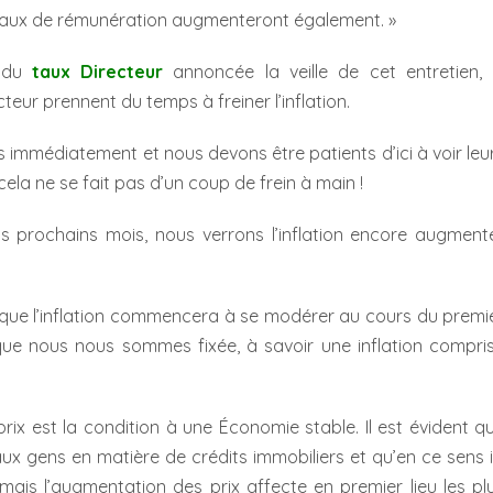
 taux de rémunération augmenteront également. »
 du
taux Directeur
annoncée la veille de cet entretien, 
eur prennent du temps à freiner l’inflation.
 immédiatement et nous devons être patients d’ici à voir leu
ela ne se fait pas d’un coup de frein à main !
s prochains mois, nous verrons l’inflation encore augment
que l’inflation commencera à se modérer au cours du premi
 que nous nous sommes fixée, à savoir une inflation compri
prix est la condition à une Économie stable. Il est évident q
ux gens en matière de crédits immobiliers et qu’en ce sens i
mais l’augmentation des prix affecte en premier lieu les pl