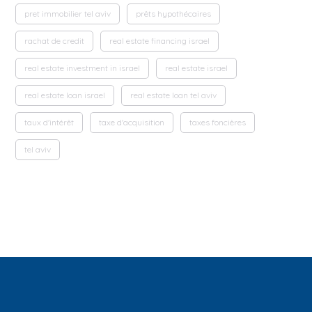
pret immobilier tel aviv
prêts hypothécaires
rachat de credit
real estate financing israel
real estate investment in israel
real estate israel
real estate loan israel
real estate loan tel aviv
taux d'intérêt
taxe d'acquisition
taxes foncières
tel aviv