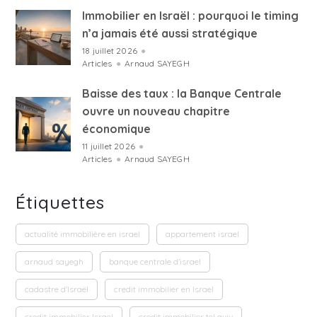
Immobilier en Israël : pourquoi le timing
n’a jamais été aussi stratégique
18 juillet 2026
●
Articles
●
Arnaud SAYEGH
Baisse des taux : la Banque Centrale
ouvre un nouveau chapitre
économique
11 juillet 2026
●
Articles
●
Arnaud SAYEGH
Étiquettes
actualité immobilière en israel
appartement israel
arnaud sayegh
banque centrale d'israel
cadastre d'Israël
credit immobilier en Israel
credit immobilier Israel
credit immobilier tel aviv