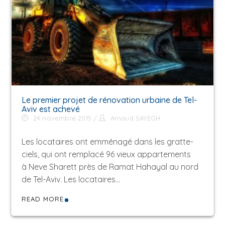
Le premier projet de rénovation urbaine de Tel-
Aviv est achevé
24 novembre 2015
Arnaud SAYEGH
Les locataires ont emménagé dans les gratte-
ciels, qui ont remplacé 96 vieux appartements
à Neve Sharett près de Ramat Hahayal au nord
de Tel-Aviv. Les locataires…
READ MORE