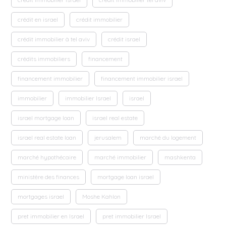
crédit en israel
crédit immobilier
crédit immobilier à tel aviv
crédit israel
crédits immobiliers
financement
financement immobilier
financement immobilier israel
immobilier
immobilier Israel
israel
israel mortgage loan
israel real estate
israel real estate loan
jerusalem
marché du logement
marché hypothécaire
marché immobilier
mashkenta
ministère des finances
mortgage loan israel
mortgages israel
Moshe Kahlon
pret immobilier en Israel
pret immobilier Israel