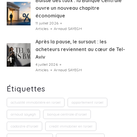
Baisse des taux : la Banque Centrale
ouvre un nouveau chapitre
économique
11 juillet 2026
●
Articles
●
Arnaud SAYEGH
Après la pause, le sursaut : les
acheteurs reviennent au cœur de Tel-
Aviv
4 juillet 2026
●
Articles
●
Arnaud SAYEGH
Étiquettes
actualité immobilière en israel
appartement israel
arnaud sayegh
banque centrale d'israel
cadastre d'Israël
credit immobilier en Israel