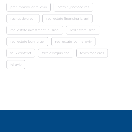
pret immobilier tel aviv
prêts hypothécaires
rachat de credit
real estate financing israel
real estate investment in israel
real estate israel
real estate loan israel
real estate loan tel aviv
taux d'intérêt
taxe d'acquisition
taxes foncières
tel aviv