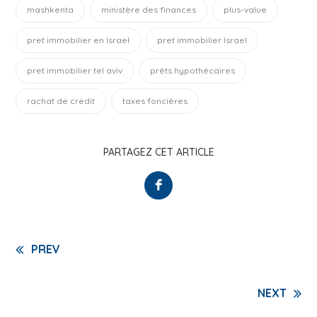
mashkenta
ministère des finances
plus-value
pret immobilier en Israel
pret immobilier Israel
pret immobilier tel aviv
prêts hypothécaires
rachat de credit
taxes foncières
PARTAGEZ CET ARTICLE
Continue
PREV
Reading
NEXT