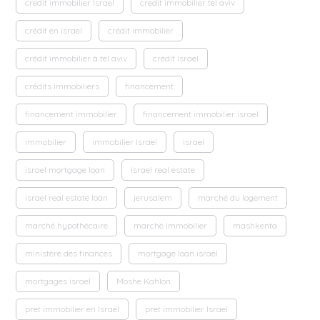
credit immobilier Israel
credit immobilier tel aviv
crédit en israel
crédit immobilier
crédit immobilier à tel aviv
crédit israel
crédits immobiliers
financement
financement immobilier
financement immobilier israel
immobilier
immobilier Israel
israel
israel mortgage loan
israel real estate
israel real estate loan
jerusalem
marché du logement
marché hypothécaire
marché immobilier
mashkenta
ministère des finances
mortgage loan israel
mortgages israel
Moshe Kahlon
pret immobilier en Israel
pret immobilier Israel