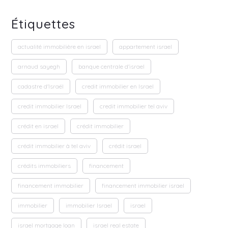
Étiquettes
actualité immobilière en israel
appartement israel
arnaud sayegh
banque centrale d'israel
cadastre d'Israël
credit immobilier en Israel
credit immobilier Israel
credit immobilier tel aviv
crédit en israel
crédit immobilier
crédit immobilier à tel aviv
crédit israel
crédits immobiliers
financement
financement immobilier
financement immobilier israel
immobilier
immobilier Israel
israel
israel mortgage loan
israel real estate