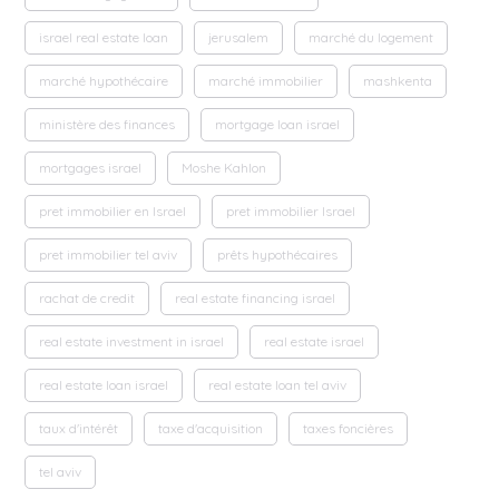
israel real estate loan
jerusalem
marché du logement
marché hypothécaire
marché immobilier
mashkenta
ministère des finances
mortgage loan israel
mortgages israel
Moshe Kahlon
pret immobilier en Israel
pret immobilier Israel
pret immobilier tel aviv
prêts hypothécaires
rachat de credit
real estate financing israel
real estate investment in israel
real estate israel
real estate loan israel
real estate loan tel aviv
taux d'intérêt
taxe d'acquisition
taxes foncières
tel aviv