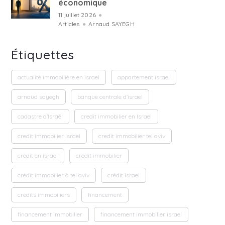
économique
11 juillet 2026
●
Articles
●
Arnaud SAYEGH
Étiquettes
actualité immobilière en israel
appartement israel
arnaud sayegh
banque centrale d'israel
cadastre d'Israël
credit immobilier en Israel
credit immobilier Israel
credit immobilier tel aviv
crédit en israel
crédit immobilier
crédit immobilier à tel aviv
crédit israel
crédits immobiliers
financement
financement immobilier
financement immobilier israel