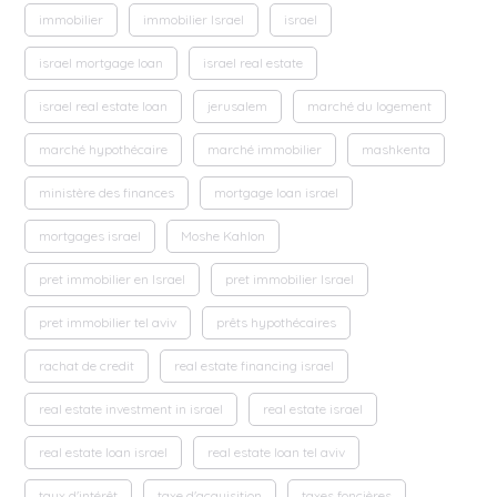
immobilier
immobilier Israel
israel
israel mortgage loan
israel real estate
israel real estate loan
jerusalem
marché du logement
marché hypothécaire
marché immobilier
mashkenta
ministère des finances
mortgage loan israel
mortgages israel
Moshe Kahlon
pret immobilier en Israel
pret immobilier Israel
pret immobilier tel aviv
prêts hypothécaires
rachat de credit
real estate financing israel
real estate investment in israel
real estate israel
real estate loan israel
real estate loan tel aviv
taux d'intérêt
taxe d'acquisition
taxes foncières