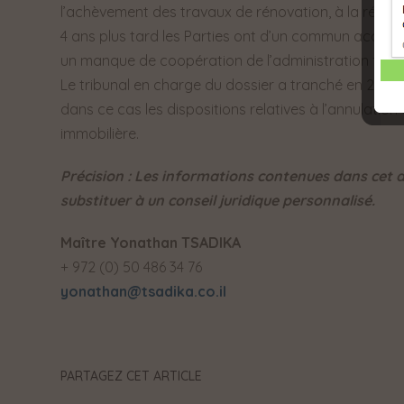
l’achèvement des travaux de rénovation, à la réception
4 ans plus tard les Parties ont d’un commun accord
un manque de coopération de l’administration fiscal
Le tribunal en charge du dossier a tranché en 2003 
dans ce cas les dispositions relatives à l’annulation 
immobilière.
Précision : Les informations contenues dans cet a
substituer à un conseil juridique personnalisé.
Maître Yonathan TSADIKA
+ 972 (0) 50 486 34 76
yonathan@tsadika.co.il
PARTAGEZ CET ARTICLE