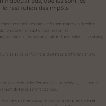
 n’aboutit pas, quelles sont les
 la restitution des impôts
ansactions immobilières impose à l’administration fiscale de
lation d’une transaction par les Parties.
’application des termes du contrat d’acquisition et se disting
 une série de vérifications destinées à différencier une
e proximité entre les Parties ? Le cas échéant, les craintes
aiement de taxes seront accrues.
d’une volonté de se réapproprier des sommes préalablement