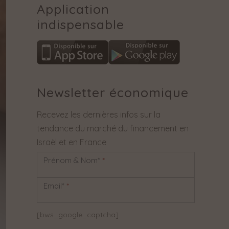
Application
indispensable
Newsletter économique
Recevez les dernières infos sur la
tendance du marché du financement en
Israël et en France
Prénom & Nom*
*
Newsletter
Email*
*
[bws_google_captcha]