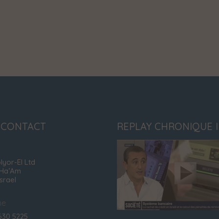
 CONTACT
REPLAY CHRONIQUE 
lyor-El Ltd
 Ha’Am
Israel
ne
630 5225