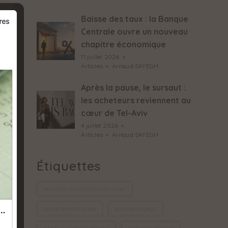
Baisse des taux : la Banque
Centrale ouvre un nouveau
chapitre économique
11 juillet 2026
●
Articles
●
Arnaud SAYEGH
Après la pause, le sursaut :
les acheteurs reviennent au
t
cœur de Tel-Aviv
4 juillet 2026
●
Articles
●
Arnaud SAYEGH
Étiquettes
actualité immobilière en israel
appartement israel
arnaud sayegh