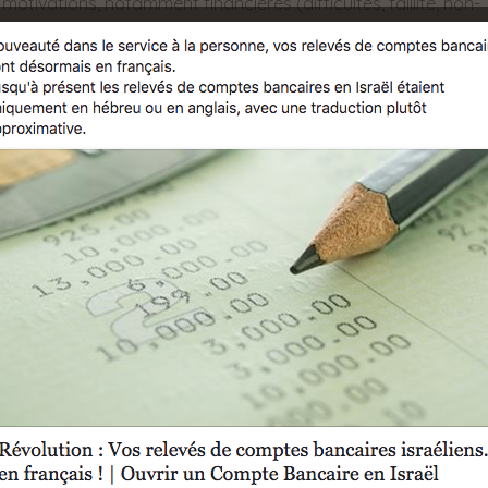
 motivations, notamment financières (difficultés, faillite, non-
 ?
trat d’acquisition et son annulation ? Lorsque cette période
une annulation fictive seront plus élevés.
ord entre les Parties ?
rsque l’intégralité des conditions stipulées dans le contrat on
de de la transaction la demande d’annulation est déposée.
ance des paramètres suivants : la date de remise des clefs
 d’achat, le respect par les Parties des termes du contrat,
e au Cadastre, la mise en œuvre de travaux dans le bien, etc…
 israélienne a vendu un bâtiment à la mairie de la ville de
en procédant au règlement de l’intégralité du prix d’achat, à