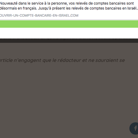
 des clefs, à l’utilisation du bien à des fins lucratives, etc…
 demandé l’annulation de la transaction et se sont heurtées 
e qui refusait de restituer les montants des taxes payées.
qu’au vu des circonstances il ne convenait pas d’appliquer
d’une transaction et qu’il s’agissait d’une nouvelle opération
rticle n’engagent que le rédacteur et ne sauraient se