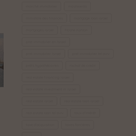
marché immobilier
mashkenta
ministère des finances
mortgage loan israel
mortgages israel
Moshe Kahlon
pret immobilier en Israel
pret immobilier Israel
pret immobilier tel aviv
prêts hypothécaires
rachat de credit
real estate financing israel
real estate investment in israel
real estate israel
real estate loan israel
real estate loan tel aviv
taux d'intérêt
taxe d'acquisition
taxes foncières