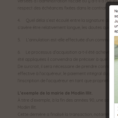
versées à l’administration fiscale ou y a-t-il d’autres
respect des échéances fixées dans le contrat, etc…)
4. Quel délai s’est écoulé entre la signature du con
s’avère être relativement longue, les doutes quant à 
5. L’annulation est-elle effectuée d’un commun acc
6. Le processus d’acquisition a-t-il été achevé ? Lo
été appliquées il conviendra de préciser à quel sta
De surcroit, il sera nécessaire de prendre connaiss
effective à l’acquéreur, le paiement intégral du prix
l’inscription de l’acquéreur en tant que propriétair
L’exemple de la mairie de Modiin Illit.
À titre d’exemple, à la fin des années 90, une société
Modiin Illit.
Cette dernière a finalisé la transaction, notamment 