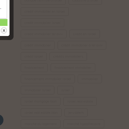
banque centrale d'israel
cadastre d'Israël
à
credit immobilier en Israel
credit immobilier Israel
credit immobilier tel aviv
crédit en israel
crédit immobilier
crédit immobilier à tel aviv
crédit israel
crédits immobiliers
financement
financement immobilier
financement immobilier israel
immobilier
immobilier Israel
israel
israel mortgage loan
israel real estate
israel real estate loan
jerusalem
marché du logement
marché hypothécaire