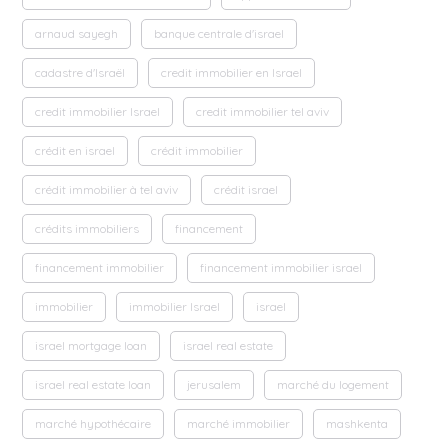
arnaud sayegh
banque centrale d'israel
cadastre d'Israël
credit immobilier en Israel
credit immobilier Israel
credit immobilier tel aviv
crédit en israel
crédit immobilier
crédit immobilier à tel aviv
crédit israel
crédits immobiliers
financement
financement immobilier
financement immobilier israel
immobilier
immobilier Israel
israel
israel mortgage loan
israel real estate
israel real estate loan
jerusalem
marché du logement
marché hypothécaire
marché immobilier
mashkenta