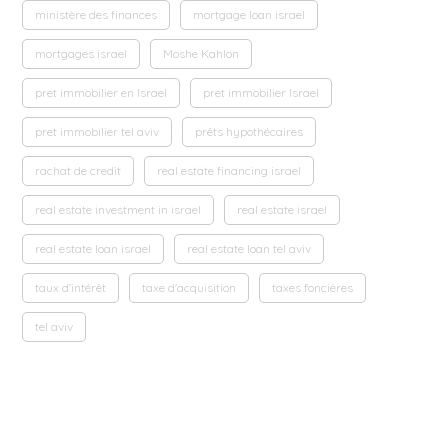
ministère des finances
mortgage loan israel
mortgages israel
Moshe Kahlon
pret immobilier en Israel
pret immobilier Israel
pret immobilier tel aviv
prêts hypothécaires
rachat de credit
real estate financing israel
real estate investment in israel
real estate israel
real estate loan israel
real estate loan tel aviv
taux d'intérêt
taxe d'acquisition
taxes foncières
tel aviv