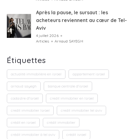
Après la pause, le sursaut : les
acheteurs reviennent au cœur de Tel-
Aviv
4 juillet 2026
●
Articles
●
Arnaud SAYEGH
Étiquettes
actualité immobilière en israel
appartement israel
arnaud sayegh
banque centrale d'israel
cadastre d'Israël
credit immobilier en Israel
credit immobilier Israel
credit immobilier tel aviv
crédit en israel
crédit immobilier
crédit immobilier à tel aviv
crédit israel