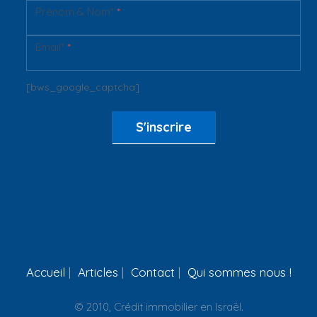
Prénom & Nom*
*
Newsletter
Email*
*
[bws_google_captcha]
S'inscrire
Accueil
Articles
Contact
Qui sommes nous !
© 2010, Crédit immobilier en Israël.