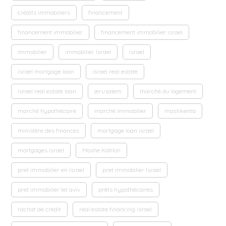
crédits immobiliers
financement
financement immobilier
financement immobilier israel
immobilier
immobilier Israel
israel
israel mortgage loan
israel real estate
israel real estate loan
jerusalem
marché du logement
marché hypothécaire
marché immobilier
mashkenta
ministère des finances
mortgage loan israel
mortgages israel
Moshe Kahlon
pret immobilier en Israel
pret immobilier Israel
pret immobilier tel aviv
prêts hypothécaires
rachat de credit
real estate financing israel