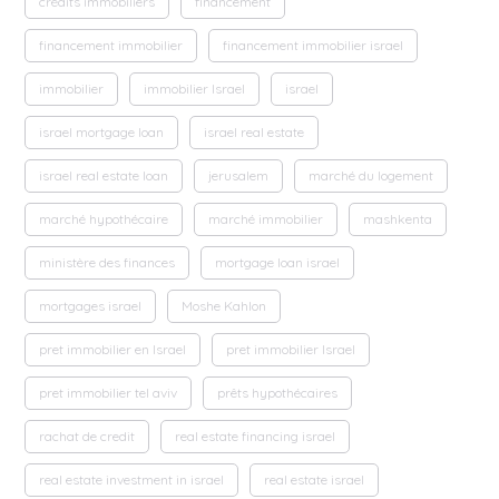
crédits immobiliers
financement
financement immobilier
financement immobilier israel
immobilier
immobilier Israel
israel
israel mortgage loan
israel real estate
israel real estate loan
jerusalem
marché du logement
marché hypothécaire
marché immobilier
mashkenta
ministère des finances
mortgage loan israel
mortgages israel
Moshe Kahlon
pret immobilier en Israel
pret immobilier Israel
pret immobilier tel aviv
prêts hypothécaires
rachat de credit
real estate financing israel
real estate investment in israel
real estate israel