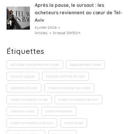
Après la pause, le sursaut : les
acheteurs reviennent au cœur de Tel-
Aviv
4 juillet 2026
●
Articles
●
Arnaud SAYEGH
Étiquettes
actualité immobilière en israel
appartement israel
arnaud sayegh
banque centrale d'israel
cadastre d'Israël
credit immobilier en Israel
credit immobilier Israel
credit immobilier tel aviv
crédit en israel
crédit immobilier
crédit immobilier à tel aviv
crédit israel