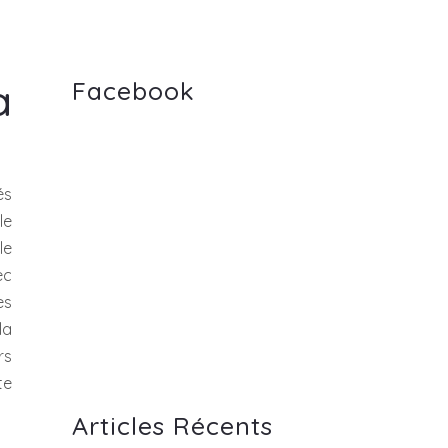
a
Facebook
és
le
le
ec
es
la
rs
te
Articles Récents