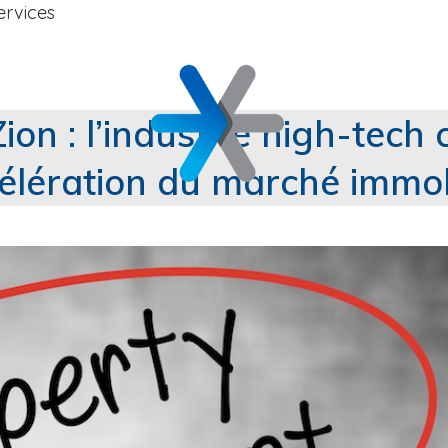
ervices
ion : l’industrie high-tech 
célération du marché immob