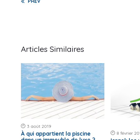
Continue
PREV
Reading
Articles Similaires
3 août 2019
À qui appartient la piscine
8 février 20
dans un immeuble de luxe ?