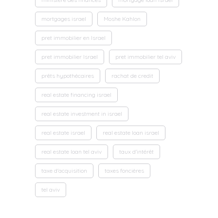
mortgages israel
Moshe Kahlon
pret immobilier en Israel
pret immobilier Israel
pret immobilier tel aviv
prêts hypothécaires
rachat de credit
real estate financing israel
real estate investment in israel
real estate israel
real estate loan israel
real estate loan tel aviv
taux d'intérêt
taxe d'acquisition
taxes foncières
tel aviv