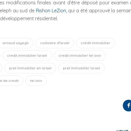
es modifications finales avant d’être déposé pour examen 
aeleph au sud de
Rishon LeZion
, qui a été approuvé la semai
 développement résidentiel.
arnaud sayegh
cadastre d'Israël
crédit immobilier
credit immobilier Israel
credit immobilier tel aviv
pret immobilier en Israel
pret immobilier Israel
t de credit
tel aviv