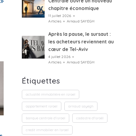
Centrale ouvre un nouveau
chapitre économique
11 juillet 2026
●
Articles
●
Arnaud SAYEGH
Après la pause, le sursaut :
les acheteurs reviennent au
cœur de Tel-Aviv
4 juillet 2026
●
Articles
●
Arnaud SAYEGH
Étiquettes
actualité immobilière en israel
appartement israel
arnaud sayegh
banque centrale d'israel
cadastre d'Israël
credit immobilier en Israel
s