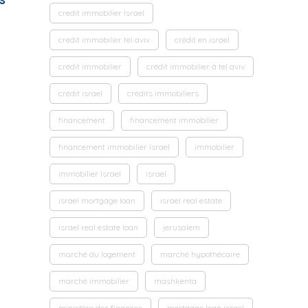
credit immobilier Israel
credit immobilier tel aviv
crédit en israel
crédit immobilier
crédit immobilier à tel aviv
crédit israel
crédits immobiliers
financement
financement immobilier
financement immobilier israel
immobilier
immobilier Israel
israel
israel mortgage loan
israel real estate
israel real estate loan
jerusalem
marché du logement
marché hypothécaire
marché immobilier
mashkenta
ministère des finances
mortgage loan israel