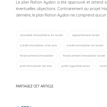
Le plan Rishon Ayalon a été approuvé et attend s
éventuelles objections. Contrairement au projet H
dernière, le plan Rishon Ayalon ne comprend aucun
actualité immobilière en israel
appartement israel
crédit immobilier à tel aviv
credit immobilier en Israel
financement immobilier
financement immobilier israel
pret immobilier tel aviv
prêts hypothécaires
racha
PARTAGEZ CET ARTICLE