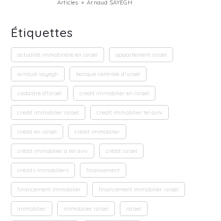
Articles
●
Arnaud SAYEGH
Étiquettes
actualité immobilière en israel
appartement israel
arnaud sayegh
banque centrale d'israel
cadastre d'Israël
credit immobilier en Israel
credit immobilier Israel
credit immobilier tel aviv
crédit en israel
crédit immobilier
crédit immobilier à tel aviv
crédit israel
crédits immobiliers
financement
financement immobilier
financement immobilier israel
immobilier
immobilier Israel
israel