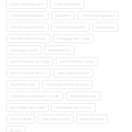
israel mortgage loan
israel real estate
israel real estate loan
jerusalem
marché du logement
marché hypothécaire
marché immobilier
mashkenta
ministère des finances
mortgage loan israel
mortgages israel
Moshe Kahlon
pret immobilier en Israel
pret immobilier Israel
pret immobilier tel aviv
prêts hypothécaires
rachat de credit
real estate financing israel
real estate investment in israel
real estate israel
real estate loan israel
real estate loan tel aviv
taux d'intérêt
taxe d'acquisition
taxes foncières
tel aviv