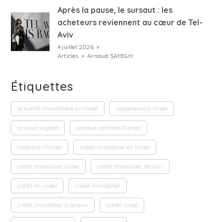
Après la pause, le sursaut : les
acheteurs reviennent au cœur de Tel-
Aviv
4 juillet 2026
●
Articles
●
Arnaud SAYEGH
Étiquettes
actualité immobilière en israel
appartement israel
arnaud sayegh
banque centrale d'israel
cadastre d'Israël
credit immobilier en Israel
credit immobilier Israel
credit immobilier tel aviv
crédit en israel
crédit immobilier
crédit immobilier à tel aviv
crédit israel