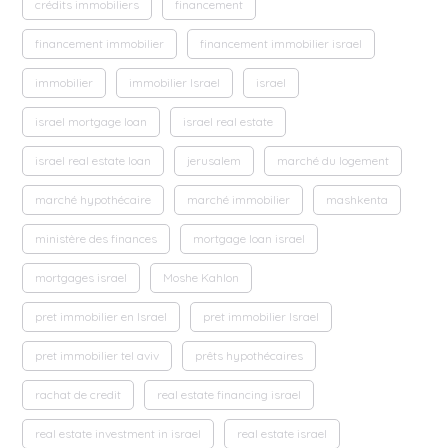
crédits immobiliers
financement
financement immobilier
financement immobilier israel
immobilier
immobilier Israel
israel
israel mortgage loan
israel real estate
israel real estate loan
jerusalem
marché du logement
marché hypothécaire
marché immobilier
mashkenta
ministère des finances
mortgage loan israel
mortgages israel
Moshe Kahlon
pret immobilier en Israel
pret immobilier Israel
pret immobilier tel aviv
prêts hypothécaires
rachat de credit
real estate financing israel
real estate investment in israel
real estate israel