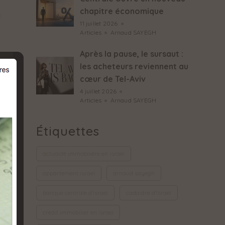
chapitre économique
11 juillet 2026
●
Articles
●
Arnaud SAYEGH
Après la pause, le sursaut :
les acheteurs reviennent au
cœur de Tel-Aviv
4 juillet 2026
●
Articles
●
Arnaud SAYEGH
Étiquettes
actualité immobilière en israel
appartement israel
arnaud sayegh
banque centrale d'israel
cadastre d'Israël
credit immobilier en Israel