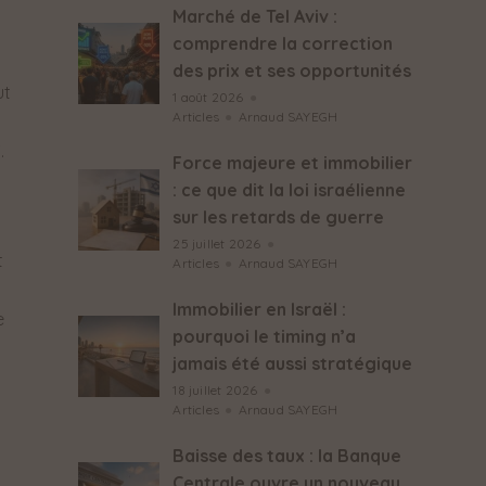
Marché de Tel Aviv :
comprendre la correction
des prix et ses opportunités
ut
1 août 2026
●
Articles
●
Arnaud SAYEGH
.
Force majeure et immobilier
: ce que dit la loi israélienne
sur les retards de guerre
25 juillet 2026
●
t
Articles
●
Arnaud SAYEGH
Immobilier en Israël :
e
pourquoi le timing n’a
jamais été aussi stratégique
18 juillet 2026
●
Articles
●
Arnaud SAYEGH
Baisse des taux : la Banque
Centrale ouvre un nouveau