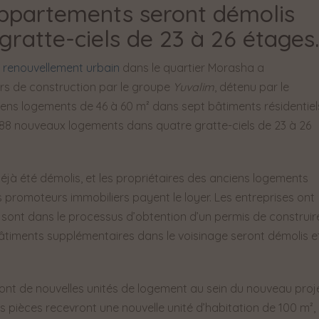
ppartements seront démolis
gratte-ciels de 23 à 26 étages
e
renouvellement urbain
dans le quartier Morasha a
urs de construction par le groupe
Yuvalim
, détenu par le
nciens logements de 46 à 60 m² dans sept bâtiments résidentiel
588 nouveaux logements dans quatre gratte-ciels de 23 à 26
déjà été démolis, et les propriétaires des anciens logements
promoteurs immobiliers payent le loyer. Les entreprises ont
t sont dans le processus d’obtention d’un permis de construir
âtiments supplémentaires dans le voisinage seront démolis e
ont de nouvelles unités de logement au sein du nouveau proj
s pièces recevront une nouvelle unité d’habitation de 100 m²,