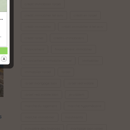
credit immobilier Israel
credit immobilier tel aviv
crédit en israel
crédit immobilier
crédit immobilier à tel aviv
crédit israel
crédits immobiliers
financement
financement immobilier
financement immobilier israel
immobilier
immobilier Israel
israel
israel mortgage loan
israel real estate
israel real estate loan
jerusalem
marché du logement
marché hypothécaire
s
marché immobilier
mashkenta
ministère des finances
mortgage loan israel