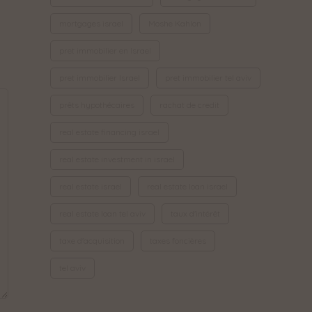
mortgages israel
Moshe Kahlon
pret immobilier en Israel
pret immobilier Israel
pret immobilier tel aviv
prêts hypothécaires
rachat de credit
real estate financing israel
real estate investment in israel
real estate israel
real estate loan israel
real estate loan tel aviv
taux d'intérêt
taxe d'acquisition
taxes foncières
tel aviv