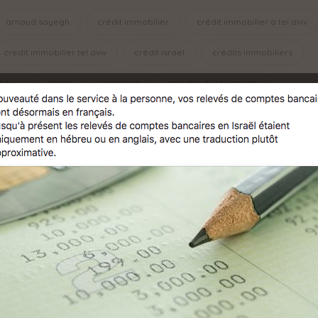
arnaud sayegh
crédit immobilier
crédit immobilier à tel aviv
credit immobilier tel aviv
crédit israel
crédits immobiliers
ilier
israel
jerusalem
marché du logement
nta
pret immobilier en Israel
pret immobilier Israel
t de credit
ramat hasharon
rénovation
VEFA
NEXT