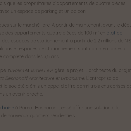
dis que les propriétaires d’appartements de quatre pièces
, avec un espace de parking et un balcon.
ues sur le marché libre. A partir de maintenant, avant le déb
lise des appartements quatre pièces de 100 m² en
état de
des espaces de stationnement à partir de 2.2 millions de NIS
alcons et espaces de stationnement sont commercialisés à
tre complété dans les 3,5 ans.
oupe
Yuvalim
et
Israël Levi
, gère le projet. L’architecte du proje
tz Besnonoff Architecture et Urbanisme
. L’entreprise de
t la société a émis un appel d’offre parmi trois entreprises d
ans un avenir proche.
urbaine
à Ramat Hasharon, censé offrir une solution à la
 de nouveaux quartiers résidentiels.