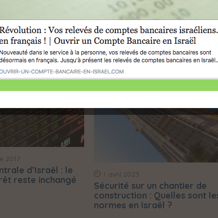
e 2017
rale d’Israël : le
1 avril 2023
érêt reste inchangé
Sécurité sur un chantier de
construction : Quelles sont le
normes en Israël ?