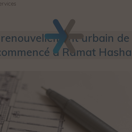
ervices
 renouvellement urbain d
commencé à Ramat Hasha