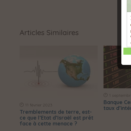
Articles Similaires
1 septembr
Banque Cent
11 février 2023
taux d’int
Tremblements de terre, est-
ce que l’Etat d’Israël est prêt
face à cette menace ?