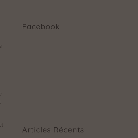
.
Facebook
s
e
t
et
Articles Récents